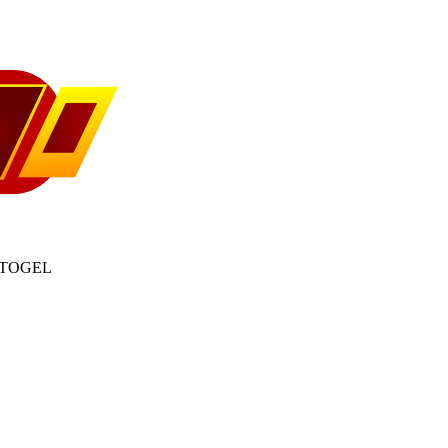
XISTOGEL