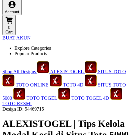
Account
0
Cart
BUAT AKUN
Explore Categories
Popular Products
Shop All Designs
ALEXISTOGEL
SITUS TOTO
TOTO ONLINE
TOTO 4D
SITUS TOTO
5000
TOTO TOGEL
TOTO TOGEL 4D
TOTO RESMI
Design ID: 54469715
ALEXISTOGEL | Tips Kelola
Modal Kecil di Situs Toto 5000