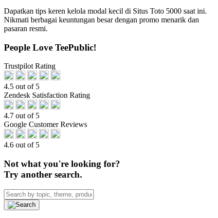
Dapatkan tips keren kelola modal kecil di Situs Toto 5000 saat ini.
Nikmati berbagai keuntungan besar dengan promo menarik dan
pasaran resmi.
People Love TeePublic!
Trustpilot Rating
4.5 out of 5
Zendesk Satisfaction Rating
4.7 out of 5
Google Customer Reviews
4.6 out of 5
Not what you're looking for?
Try another search.