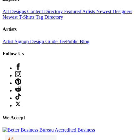
All Designs
Content Directory
Featured Artists
Newest Designers
Newest T-Shirts
Tag Directory
Artists
Artist Signup
Design Guide
TeePublic Blog
Follow Us
We Accept