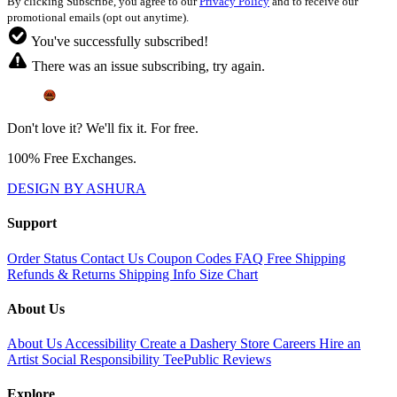
By clicking Subscribe, you agree to our
Privacy Policy
and to receive our
promotional emails (opt out anytime).
You've successfully subscribed!
There was an issue subscribing, try again.
Don't love it? We'll fix it. For free.
100% Free Exchanges.
DESIGN BY ASHURA
Support
Order Status
Contact Us
Coupon Codes
FAQ
Free Shipping
Refunds & Returns
Shipping Info
Size Chart
About Us
About Us
Accessibility
Create a Dashery Store
Careers
Hire an
Artist
Social Responsibility
TeePublic Reviews
Explore