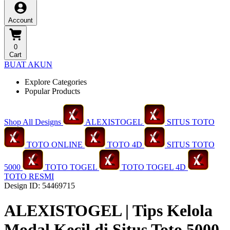
Account
0
Cart
BUAT AKUN
Explore Categories
Popular Products
Shop All Designs
ALEXISTOGEL
SITUS TOTO
TOTO ONLINE
TOTO 4D
SITUS TOTO
5000
TOTO TOGEL
TOTO TOGEL 4D
TOTO RESMI
Design ID: 54469715
ALEXISTOGEL | Tips Kelola
Modal Kecil di Situs Toto 5000