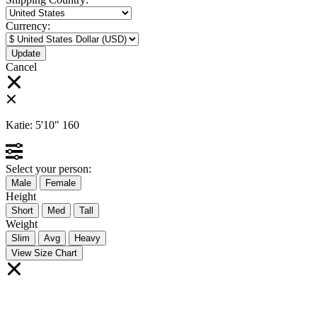
Currency:
Cancel
Katie:
5'10"
160
Select your person:
Male
Female
Height
Short
Med
Tall
Weight
Slim
Avg
Heavy
View Size Chart