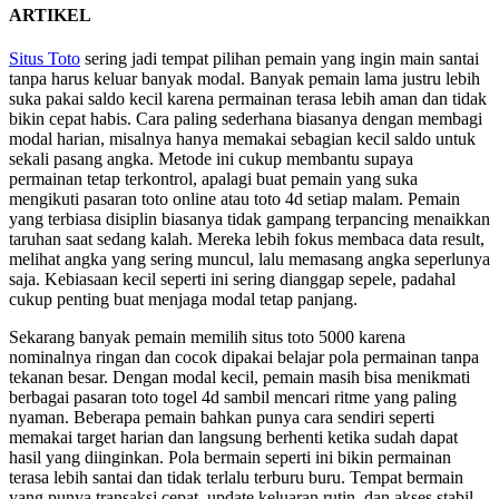
ARTIKEL
Situs Toto
sering jadi tempat pilihan pemain yang ingin main santai
tanpa harus keluar banyak modal. Banyak pemain lama justru lebih
suka pakai saldo kecil karena permainan terasa lebih aman dan tidak
bikin cepat habis. Cara paling sederhana biasanya dengan membagi
modal harian, misalnya hanya memakai sebagian kecil saldo untuk
sekali pasang angka. Metode ini cukup membantu supaya
permainan tetap terkontrol, apalagi buat pemain yang suka
mengikuti pasaran toto online atau toto 4d setiap malam. Pemain
yang terbiasa disiplin biasanya tidak gampang terpancing menaikkan
taruhan saat sedang kalah. Mereka lebih fokus membaca data result,
melihat angka yang sering muncul, lalu memasang angka seperlunya
saja. Kebiasaan kecil seperti ini sering dianggap sepele, padahal
cukup penting buat menjaga modal tetap panjang.
Sekarang banyak pemain memilih situs toto 5000 karena
nominalnya ringan dan cocok dipakai belajar pola permainan tanpa
tekanan besar. Dengan modal kecil, pemain masih bisa menikmati
berbagai pasaran toto togel 4d sambil mencari ritme yang paling
nyaman. Beberapa pemain bahkan punya cara sendiri seperti
memakai target harian dan langsung berhenti ketika sudah dapat
hasil yang diinginkan. Pola bermain seperti ini bikin permainan
terasa lebih santai dan tidak terlalu terburu buru. Tempat bermain
yang punya transaksi cepat, update keluaran rutin, dan akses stabil