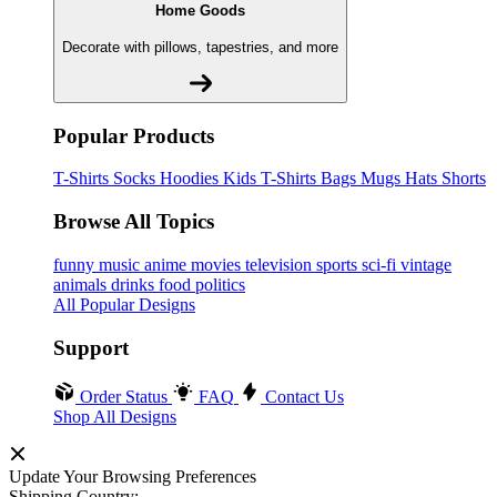
Home Goods
Decorate with pillows, tapestries, and more
Popular Products
T-Shirts
Socks
Hoodies
Kids T-Shirts
Bags
Mugs
Hats
Shorts
Browse All Topics
funny
music
anime
movies
television
sports
sci-fi
vintage
animals
drinks
food
politics
All Popular Designs
Support
Order Status
FAQ
Contact Us
Shop All Designs
Update Your Browsing Preferences
Shipping Country: