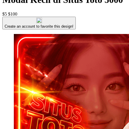
$5
$100
Create an account to favorite this design!