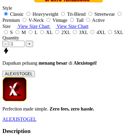
Style
Classic
Heavyweight
Tri-Blend
Streetwear
Premium
V-Neck
Vintage
Tall
Active
Size
View Size Chart
View Size Chart
S
M
L
XL
2XL
3XL
4XL
5XL
Quantity
-
+
Dapatkan peluang
menang besar
di
Alexistogel
!
ALEXISTOGEL
Perfection made simple.
Zero fees, zero hassle.
ALEXISTOGEL
Description