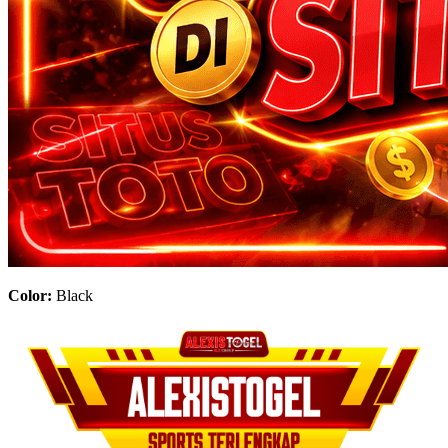
Color:
Black