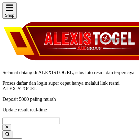
Shop
Selamat datang di ALEXISTOGEL, situs toto resmi dan terpercaya
Proses daftar dan login super cepat hanya melalui link resmi
ALEXISTOGEL
Deposit 5000 paling murah
Update result real-time