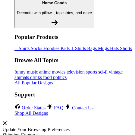
Home Goods
Decorate with pillows, tapestries, and more
Popular Products
T-Shirts
Socks
Hoodies
Kids T-Shirts
Bags
Mugs
Hats
Shorts
Browse All Topics
funny
music
anime
movies
television
sports
sci-fi
vintage
animals
drinks
food
politics
All Popular Designs
Support
Order Status
FAQ
Contact Us
Shop All Designs
Update Your Browsing Preferences
Shipping Country: