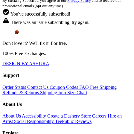
By clicking Subscribe, you agree to our
Privacy Policy
and to receive our
promotional emails (opt out anytime).
You've successfully subscribed!
There was an issue subscribing, try again.
Don't love it? We'll fix it. For free.
100% Free Exchanges.
DESIGN BY ASHURA
Support
Order Status
Contact Us
Coupon Codes
FAQ
Free Shipping
Refunds & Returns
Shipping Info
Size Chart
About Us
About Us
Accessibility
Create a Dashery Store
Careers
Hire an
Artist
Social Responsibility
TeePublic Reviews
Explore