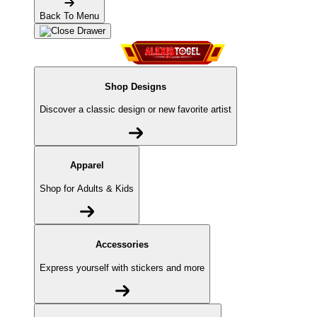
Back To Menu
Shop Designs
Discover a classic design or new favorite artist
Apparel
Shop for Adults & Kids
Accessories
Express yourself with stickers and more