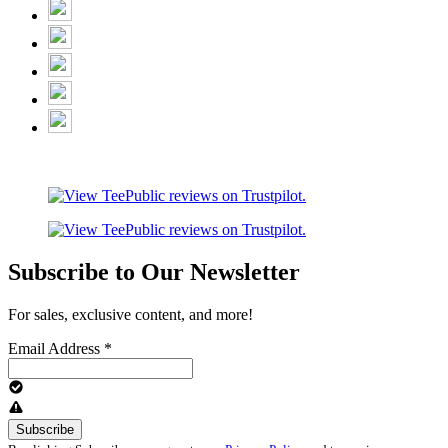
Subscribe to Our Newsletter
For sales, exclusive content, and more!
Email Address
*