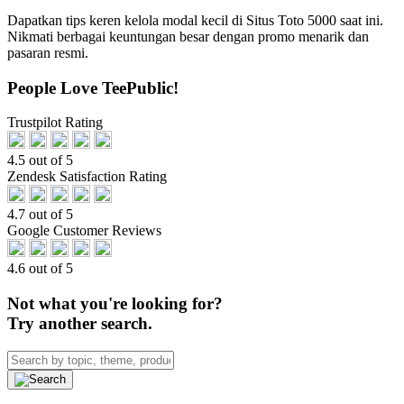
Dapatkan tips keren kelola modal kecil di Situs Toto 5000 saat ini.
Nikmati berbagai keuntungan besar dengan promo menarik dan
pasaran resmi.
People Love TeePublic!
Trustpilot Rating
4.5 out of 5
Zendesk Satisfaction Rating
4.7 out of 5
Google Customer Reviews
4.6 out of 5
Not what you're looking for?
Try another search.