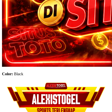
Color:
Black